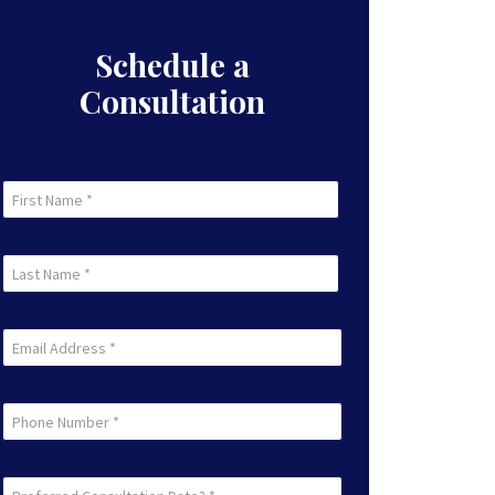
Schedule a
Consultation
First
Name
First
(Required)
Last
Name
Last
(Required)
Email
(Required)
Phone
Preferred