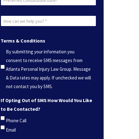
Consultation
Date?
How
*
can
(Required)
we
Terms & Conditions
help
By submitting your information you
you?
consent to receive SMS messages from
*
Atlanta Personal Injury Law Group. Message
(Required)
& Data rates may apply. If unchecked we will
not contact you by SMS.
If Opting Out of SMS How Would You Like
to Be Contacted?
Phone Call
Email