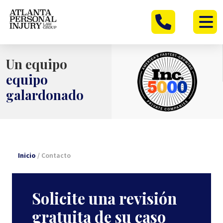
Ir
al
contenido
Un equipo
equipo
galardonado
Inicio
/
Contacto
Solicite una revisión
gratuita de su caso