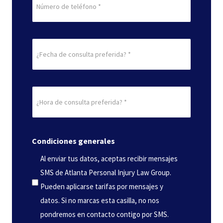
Fecha
de
consulta
preferida
Horario
(Obligatorio)
de
consulta
preferido
Condiciones generales
(Obligatorio)
Al enviar tus datos, aceptas recibir mensajes
SMS de Atlanta Personal Injury Law Group.
Pueden aplicarse tarifas por mensajes y
datos. Si no marcas esta casilla, no nos
pondremos en contacto contigo por SMS.