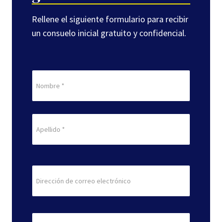
Rellene el siguiente formulario para recibir
un consuelo inicial gratuito y confidencial.
Nombre
(Obligatorio)
En
primer
lugar
Última
Correo
electrónico
(Obligatorio)
Teléfono