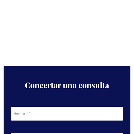
Concertar una consulta
Nombre
de
pila
En