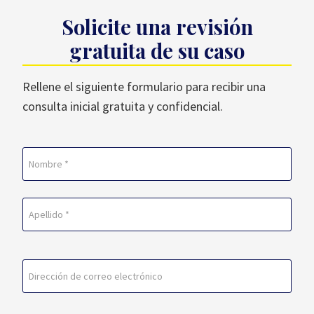
Solicite una revisión
gratuita de su caso
Rellene el siguiente formulario para recibir una
consulta inicial gratuita y confidencial.
Nombre
(Obligatorio)
En
primer
lugar
Última
Correo
electrónico
(Obligatorio)