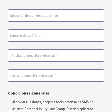
lugar
Última
Correo
electrónico
(Obligatorio)
Teléfono
Fecha
de
consulta
Horario
preferida
de
(Obligatorio)
consulta
Condiciones generales
preferido
(Obligatorio)
Al enviar tus datos, aceptas recibir mensajes SMS de
Atlanta Personal Injury Law Group. Pueden aplicarse