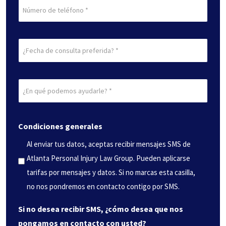
Teléfono
Fecha
de
consulta
¿En
preferida
qué
(Obligatorio)
podemos
Condiciones generales
ayudarle?
(Obligatorio)
Al enviar tus datos, aceptas recibir mensajes SMS de
Atlanta Personal Injury Law Group. Pueden aplicarse
tarifas por mensajes y datos. Si no marcas esta casilla,
no nos pondremos en contacto contigo por SMS.
Si no desea recibir SMS, ¿cómo desea que nos
pongamos en contacto con usted?