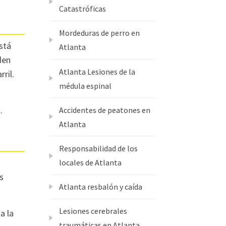
Catastróficas
Mordeduras de perro en
stá
Atlanta
den
Atlanta Lesiones de la
ril.
médula espinal
.
Accidentes de peatones en
Atlanta
Responsabilidad de los
locales de Atlanta
s
Atlanta resbalón y caída
Lesiones cerebrales
a la
traumáticas en Atlanta