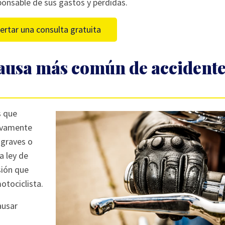
ponsable de sus gastos y pérdidas.
ertar una consulta gratuita
 causa más común de accident
s que
tivamente
 graves o
a ley de
sión que
otociclista.
ausar