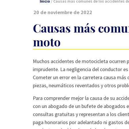
Inicio
/
Causas más comunes de los accidentes d
20 de noviembre de 2022
Causas más comune
moto
Causas
Muchos accidentes de motocicleta ocurren 
más
imprudente. La negligencia del conductor e
comunes
Cometer un error en la carretera causa más co
de
piezas, neumáticos reventados y otros probl
los
Para comprender mejor la causa de su acciden
accidentes
con un abogado de un bufete de abogados esp
de
consultas gratuitas y representan a los clien
moto
paga honorarios por adelantado ni gastos de 