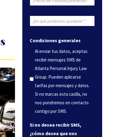
de
consulta
¿En
preferida
qué
(Obligatorio)
podemos
es
Condiciones generales
ayudarle?
Al enviar tus datos, aceptas
(Obligatorio)
recibir mensajes SMS de
Atlanta Personal Injury Law
Group. Pueden aplicarse
tarifas por mensajes y datos.
Si no marcas esta casilla, no
nos pondremos en contacto
contigo por SMS.
Si no desea recibir SMS,
¿cómo desea que nos