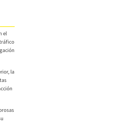
n el
tráfico
igación
ior, la
tas
acción
lorosas
su