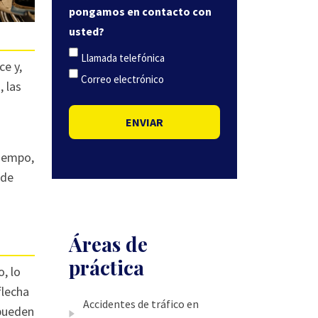
pongamos en contacto con
usted?
Llamada telefónica
ce y,
Correo electrónico
, las
ENVIAR
tiempo,
ede
Áreas de
práctica
, lo
flecha
Accidentes de tráfico en
 pueden