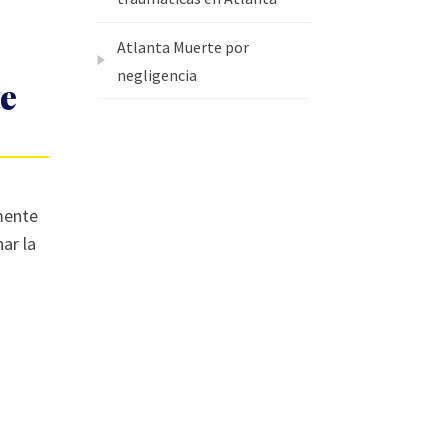
Atlanta Muerte por
negligencia
te
mente
ar la