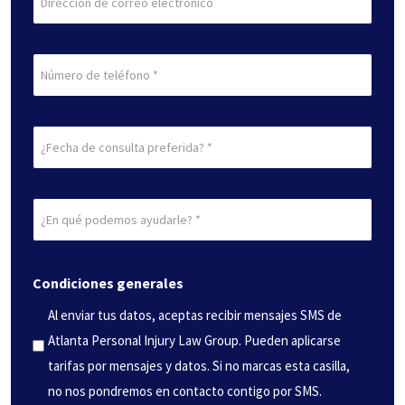
electrónico
(Obligatorio)
Teléfono
Fecha
de
consulta
¿En
preferida
qué
(Obligatorio)
podemos
Condiciones generales
ayudarle?
(Obligatorio)
Al enviar tus datos, aceptas recibir mensajes SMS de
Atlanta Personal Injury Law Group. Pueden aplicarse
tarifas por mensajes y datos. Si no marcas esta casilla,
no nos pondremos en contacto contigo por SMS.