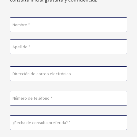
Nombre
(Obligatorio)
En
primer
lugar
Última
Correo
electrónico
(Obligatorio)
Teléfono
Fecha
de
consulta