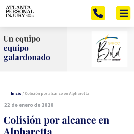
Ir
al
contenido
Un equipo
equipo
galardonado
Inicio
/
Colisión por alcance en Alpharetta
22 de enero de 2020
Colisión por alcance en
Alpharetta