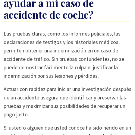
ayudar a mi caso de
accidente de coche?
¿Qué
Las pruebas claras, como los informes policiales, las
pruebas
declaraciones de testigos y los historiales médicos,
pueden
permiten obtener una indemnización en un caso de
ayudar
accidente de tráfico. Sin pruebas contundentes, no se
a
puede demostrar fácilmente la culpa ni justificar la
mi
indemnización por sus lesiones y pérdidas.
caso
Actuar con rapidez para iniciar una investigación después
de
de un accidente asegura que identificar y preservar las
accidente
pruebas y maximizar sus posibilidades de recuperar un
de
pago justo.
coche?
Si usted o alguien que usted conoce ha sido herido en un