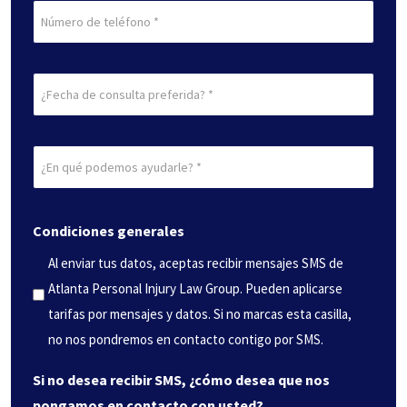
Teléfono
Fecha
de
consulta
¿En
preferida
qué
(Obligatorio)
podemos
Condiciones generales
ayudarle?
(Obligatorio)
Al enviar tus datos, aceptas recibir mensajes SMS de
Atlanta Personal Injury Law Group. Pueden aplicarse
tarifas por mensajes y datos. Si no marcas esta casilla,
no nos pondremos en contacto contigo por SMS.
Si no desea recibir SMS, ¿cómo desea que nos
pongamos en contacto con usted?