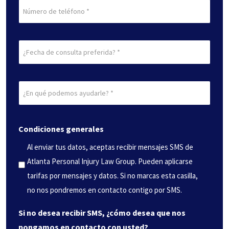
Teléfono
Fecha
de
consulta
¿En
preferida
qué
(Obligatorio)
podemos
Condiciones generales
ayudarle?
(Obligatorio)
Al enviar tus datos, aceptas recibir mensajes SMS de
Atlanta Personal Injury Law Group. Pueden aplicarse
tarifas por mensajes y datos. Si no marcas esta casilla,
no nos pondremos en contacto contigo por SMS.
Si no desea recibir SMS, ¿cómo desea que nos
pongamos en contacto con usted?