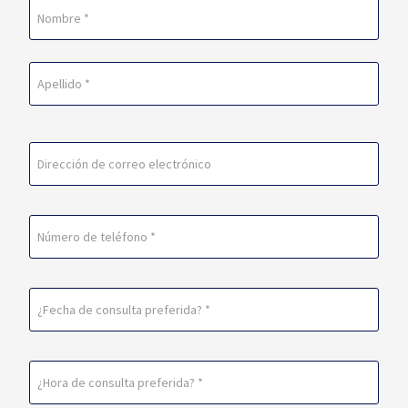
Nombre
(Obligatorio)
En
primer
lugar
Última
Correo
electrónico
(Obligatorio)
Teléfono
Fecha
de
consulta
Horario
preferida
de
(Obligatorio)