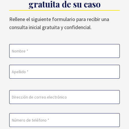
gratuita de su caso
Rellene el siguiente formulario para recibir una
consulta inicial gratuita y confidencial.
Nombre
(Obligatorio)
En
primer
lugar
Última
Correo
electrónico
(Obligatorio)
Teléfono