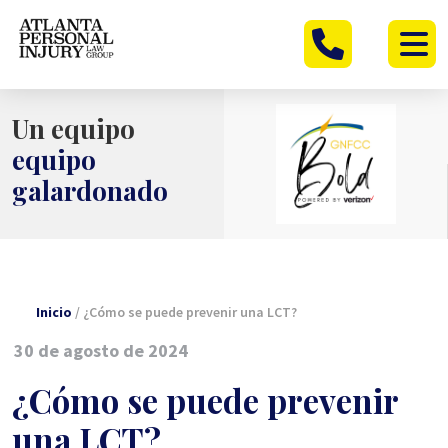
Ir
al
contenido
Un equipo
equipo
galardonado
Inicio
/
¿Cómo se puede prevenir una LCT?
30 de agosto de 2024
¿Cómo se puede prevenir
una LCT?