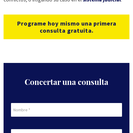
Programe hoy mismo una primera
consulta gratuita.
Concertar una consulta
Nombre
de
pila
En
(Obligatorio)
Apellidos