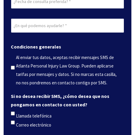
de
consulta
¿En
preferida
qué
(Obligatorio)
podemos
Condiciones generales
ayudarle?
(Obligatorio)
Al enviar tus datos, aceptas recibir mensajes SMS de
Atlanta Personal Injury Law Group. Pueden aplicarse
tarifas por mensajes y datos. Si no marcas esta casilla,
no nos pondremos en contacto contigo por SMS.
Si no desea recibir SMS, ¿cómo desea que nos
pongamos en contacto con usted?
Llamada telefónica
Correo electrónico