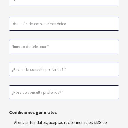
primer
lugar
Última
Correo
electrónico
(Obligatorio)
Teléfono
Fecha
de
consulta
Horario
preferida
de
(Obligatorio)
consulta
Condiciones generales
preferido
(Obligatorio)
Al enviar tus datos, aceptas recibir mensajes SMS de