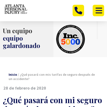
Ir
al
contenido
Un equipo
equipo
galardonado
Inicio
/
¿Qué pasará con mis tarifas de seguro después de
un accidente?
28 de febrero de 2020
¿Qué pasará con mi seguro