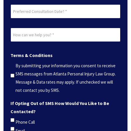
Preferred
Consultation
Date?
How
*
can
(Required)
we
Terms & Conditions
help
you?
By submitting your information you consent to receive
*
SMS messages from Atlanta Personal Injury Law Group.
(Required)
Message & Data rates may apply. If unchecked we will
not contact you by SMS.
If Opting Out of SMS How Would You Like to Be
Contacted?
Phone Call
Email