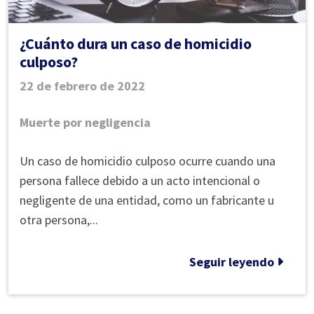
¿Cuánto dura un caso de homicidio
culposo?
22 de febrero de 2022
Muerte por negligencia
¿Cuánto
Un caso de homicidio culposo ocurre cuando una
dura
persona fallece debido a un acto intencional o
un
negligente de una entidad, como un fabricante u
caso
otra persona,...
de
homicidio
Seguir leyendo
culposo?