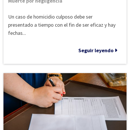
Muerte por negligencia
Prescripción
Un caso de homicidio culposo debe ser
por
presentado a tiempo con el fin de ser eficaz y hay
Homicidio
fechas...
Culposo
en
Seguir leyendo
Roswell