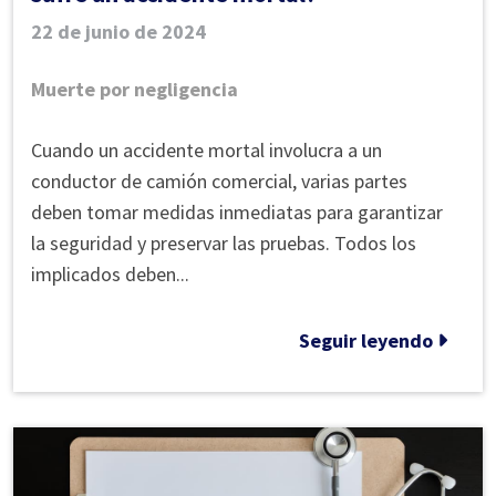
22 de junio de 2024
Muerte por negligencia
Qué
Cuando un accidente mortal involucra a un
sucede
conductor de camión comercial, varias partes
cuando
deben tomar medidas inmediatas para garantizar
un
la seguridad y preservar las pruebas. Todos los
conductor
implicados deben...
de
camión
Seguir leyendo
tiene
un
accidente
de
tráfico