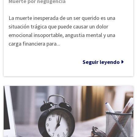
Muerte por negligencia
Cómo
La muerte inesperada de un ser querido es una
presentar
situación trágica que puede causar un dolor
una
emocional insoportable, angustia mental y una
demanda
carga financiera para...
por
homicidio
Seguir leyendo
culposo
en
Roswell