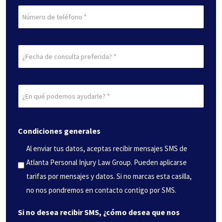
(Obligatorio)
Teléfono
Fecha
de
consulta
¿En
preferida
qué
(Obligatorio)
podemos
Condiciones generales
ayudarle?
(Obligatorio)
Al enviar tus datos, aceptas recibir mensajes SMS de
Atlanta Personal Injury Law Group. Pueden aplicarse
tarifas por mensajes y datos. Si no marcas esta casilla,
no nos pondremos en contacto contigo por SMS.
Si no desea recibir SMS, ¿cómo desea que nos