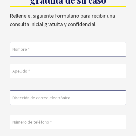
gratuita de su caso
Rellene el siguiente formulario para recibir una
consulta inicial gratuita y confidencial.
Nombre
(Obligatorio)
En
primer
lugar
Última
Correo
electrónico
(Obligatorio)
Teléfono