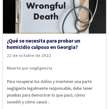
mortal
¿Qué se necesita para probar un
homicidio culposo en Georgia?
22 de octubre de 2022
Muerte por negligencia
¿Qué
Para recuperar los daños y mantener una parte
se
negligente legalmente responsable, debe tener
necesita
pruebas para demostrar lo que pasó, cómo
para
sucedió y cómo causó...
probar