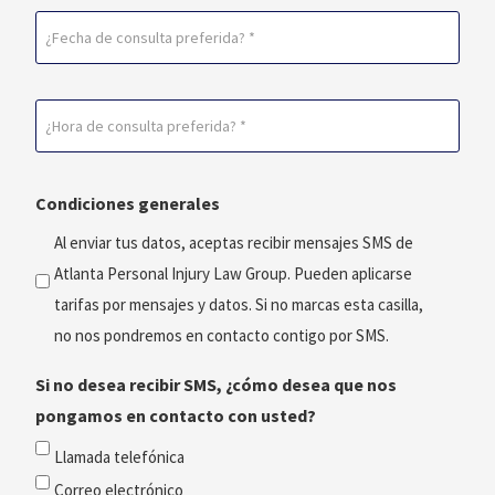
Fecha
de
consulta
Horario
preferida
de
(Obligatorio)
consulta
Condiciones generales
preferido
(Obligatorio)
Al enviar tus datos, aceptas recibir mensajes SMS de
Atlanta Personal Injury Law Group. Pueden aplicarse
tarifas por mensajes y datos. Si no marcas esta casilla,
no nos pondremos en contacto contigo por SMS.
Si no desea recibir SMS, ¿cómo desea que nos
pongamos en contacto con usted?
Llamada telefónica
Correo electrónico