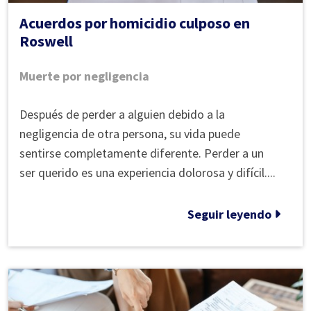
Acuerdos por homicidio culposo en
Roswell
Muerte por negligencia
Indemnizaciones
Después de perder a alguien debido a la
por
negligencia de otra persona, su vida puede
homicidio
sentirse completamente diferente. Perder a un
culposo
ser querido es una experiencia dolorosa y difícil....
en
Roswell
Seguir leyendo