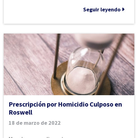
un
Seguir leyendo
homicidio
culposo
en
Georgia?
Prescripción por Homicidio Culposo en
Roswell
18 de marzo de 2022