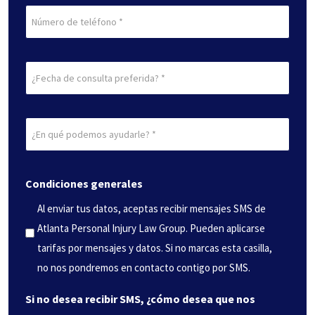
Teléfono
Fecha
de
consulta
¿En
preferida
qué
(Obligatorio)
podemos
Condiciones generales
ayudarle?
(Obligatorio)
Al enviar tus datos, aceptas recibir mensajes SMS de
Atlanta Personal Injury Law Group. Pueden aplicarse
tarifas por mensajes y datos. Si no marcas esta casilla,
no nos pondremos en contacto contigo por SMS.
Si no desea recibir SMS, ¿cómo desea que nos