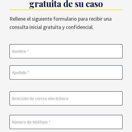
gratuita de su caso
Rellene el siguiente formulario para recibir una
consulta inicial gratuita y confidencial.
Nombre
(Obligatorio)
En
primer
lugar
Última
Correo
electrónico
(Obligatorio)
Teléfono